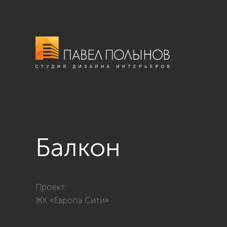
Балкон
Фото балкон из проекта «Интерьер квартиры-евродв
Проект:
ЖК «Европа Сити»