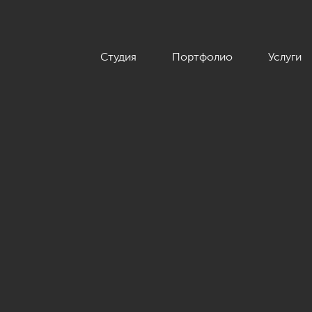
Студия
Портфолио
Услуги
ушки в стиле минимализм, ЖК «Европа Сити», 72 кв.м.»