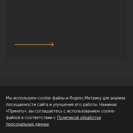
Санкт-Петербург
Обсудить проект
Мы используем cookie-файлы и Яндекс.Метрику для анализа
ул. Академика Павлова, 6
посещаемости сайта и улучшения его работы. Нажимая
к1
«Принять», вы соглашаетесь с использованием cookie-
+7 (812) 200-95-55
файлов в соответствии с
Политикой обработки
персональных данных
.