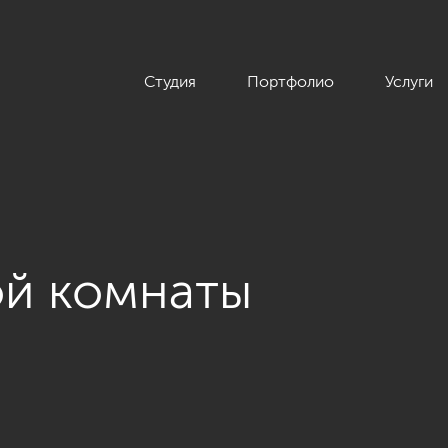
Студия
Портфолио
Услуги
ой комнаты
 квартиры в ЖК Duderhof Club, современный стиль, 136 кв.м.