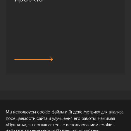
Санкт-Петербург
Обсудить проект
Мы используем cookie-файлы и Яндекс.Метрику для анализа
ул. Академика Павлова, 6
посещаемости сайта и улучшения его работы. Нажимая
к1
«Принять», вы соглашаетесь с использованием cookie-
+7 (812) 200-95-55