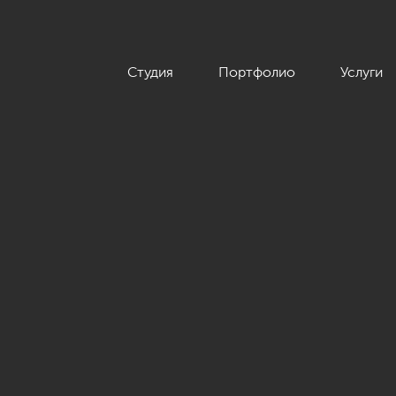
Студия
Портфолио
Услуги
тиле, ЖК «Приморский квартал», 131 кв.м.»