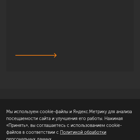
Санкт-Петербург
Обсудить проект
Мы используем cookie-файлы и Яндекс.Метрику для анализа
ул. Академика Павлова, 6
посещаемости сайта и улучшения его работы. Нажимая
к1
«Принять», вы соглашаетесь с использованием cookie-
+7 (812) 200-95-55
файлов в соответствии с
Политикой обработки
персональных данных
.