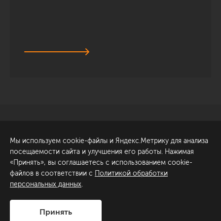
Санкт-Петербург
Обсудить проект
Мы используем cookie-файлы и Яндекс.Метрику для анализа
ул. Академика Павлова, 6
посещаемости сайта и улучшения его работы. Нажимая
к1
«Принять», вы соглашаетесь с использованием cookie-
+7 (812) 200-95-55
файлов в соответствии с
Политикой обработки
персональных данных
.
Сделано в
Принять