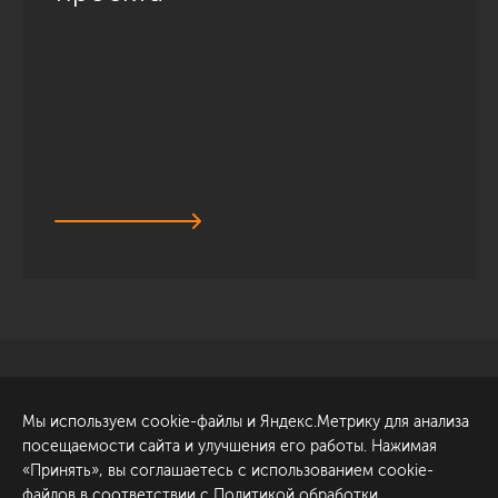
Санкт-Петербург
Обсудить проект
Мы используем cookie-файлы и Яндекс.Метрику для анализа
ул. Академика Павлова, 6
посещаемости сайта и улучшения его работы. Нажимая
к1
«Принять», вы соглашаетесь с использованием cookie-
+7 (812) 200-95-55
файлов в соответствии с
Политикой обработки