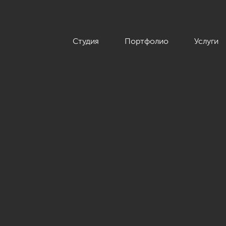
Студия
Портфолио
Услуги
енном стиле, ЖК «1147», 97 кв.м.»