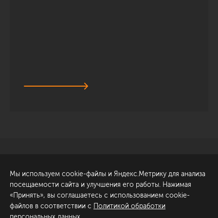
Санкт-Петербург
Обсудить проект
Мы используем cookie-файлы и Яндекс.Метрику для анализа
ул. Академика Павлова, 6
посещаемости сайта и улучшения его работы. Нажимая
к1
«Принять», вы соглашаетесь с использованием cookie-
+7 (812) 200-95-55
файлов в соответствии с
Политикой обработки
персональных данных
.