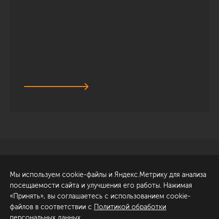
Санкт-Петербург
Обсудить проект
Мы используем cookie-файлы и Яндекс.Метрику для анализа
ул. Академика Павлова, 6
посещаемости сайта и улучшения его работы. Нажимая
к1
«Принять», вы соглашаетесь с использованием cookie-
+7 (812) 200-95-55
файлов в соответствии с
Политикой обработки
персональных данных
.