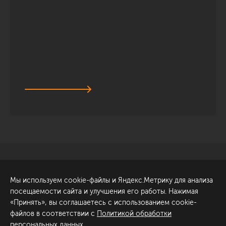
Санкт-Петербург
Обсудить проект
Мы используем cookie-файлы и Яндекс.Метрику для анализа
ул. Академика Павлова, 6
посещаемости сайта и улучшения его работы. Нажимая
к1
«Принять», вы соглашаетесь с использованием cookie-
+7 (812) 200-95-55
файлов в соответствии с
Политикой обработки
персональных данных
.