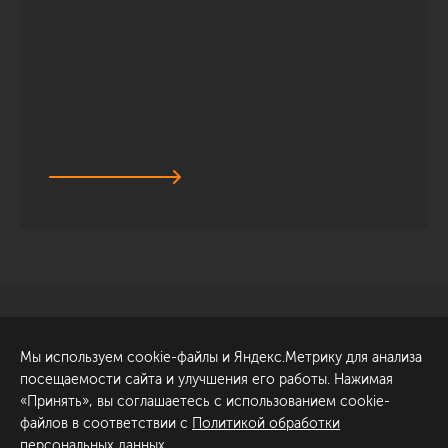
Санкт-Петербург
Обсудить проект
Мы используем cookie-файлы и Яндекс.Метрику для анализа
ул. Академика Павлова, 6
посещаемости сайта и улучшения его работы. Нажимая
к1
«Принять», вы соглашаетесь с использованием cookie-
+7 (812) 200-95-55
файлов в соответствии с
Политикой обработки
персональных данных
.