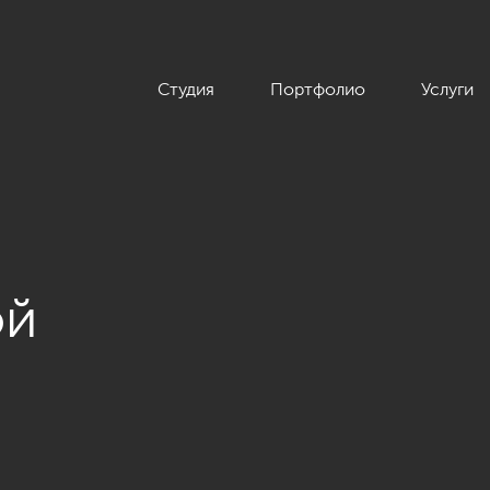
Студия
Портфолио
Услуги
ой
омнатной квартиры в классическом стиле, ЖК «Парадный кварт