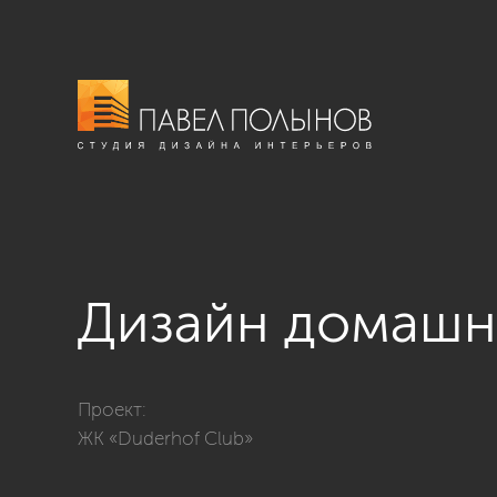
Дизайн домашн
Фото дизайн домашнего кинотеатра из проекта «ЖК
Проект:
ЖК «Duderhof Club»