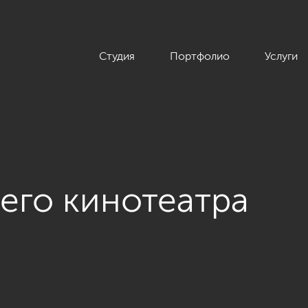
Студия
Портфолио
Услуги
его кинотеатра
 «Duderhof Club»»