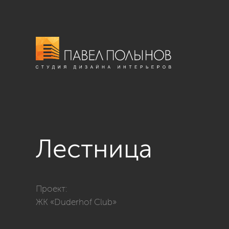
Лестница
Фото лестница из проекта «ЖК «Duderhof Club»»
Проект:
ЖК «Duderhof Club»