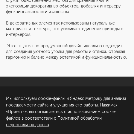
служит одновременно местом для хранения книг и
экспозиции декоративных объектов, добавляя интерьеру
функциональности и изящества.
В декоративных элементах использованы натуральные
материалы и текстуры, что усиливает единение природы с
интерьером.
Этот тщательно продуманный дизайн идеально подходит
для создания уютного уголка для работы и отдыха, отражая
гармонию и баланс между эстетикой и функциональностью.
Санкт-Петербург
Обсудить проект
Мы используем cookie-файлы и Яндекс.Метрику для анализа
ул. Академика Павлова, 6
посещаемости сайта и улучшения его работы. Нажимая
к1
«Принять», вы соглашаетесь с использованием cookie-
+7 (812) 200-95-55
файлов в соответствии с
Политикой обработки
персональных данных
.