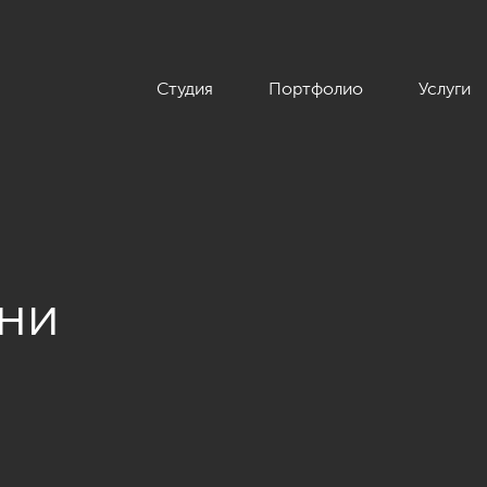
Студия
Портфолио
Услуги
ьни
й», 16 - 172»