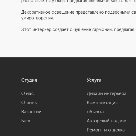
располагается у окна, предлагая идеальное место для ч
Декоративное освещение представлено подвесными све
умиротворения.
Этот интерьер создает ощущение гармонии, предлагая 
Студия
Услуги
О нас
Дизайн интерьера
Отзывы
Комплектация
Вакансии
объекта
Блог
Авторский надзор
Ремонт и отделка