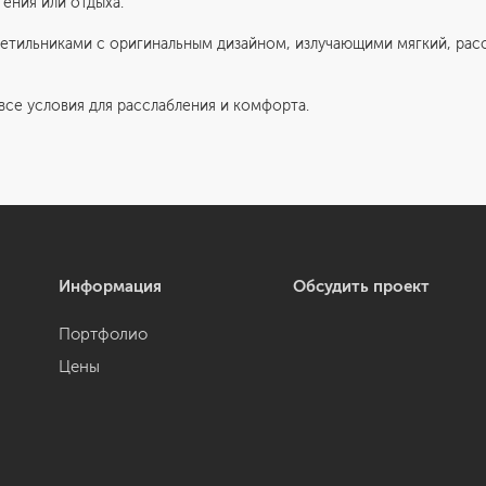
тения или отдыха.
тильниками с оригинальным дизайном, излучающими мягкий, рас
все условия для расслабления и комфорта.
Информация
Обсудить проект
Портфолио
Цены