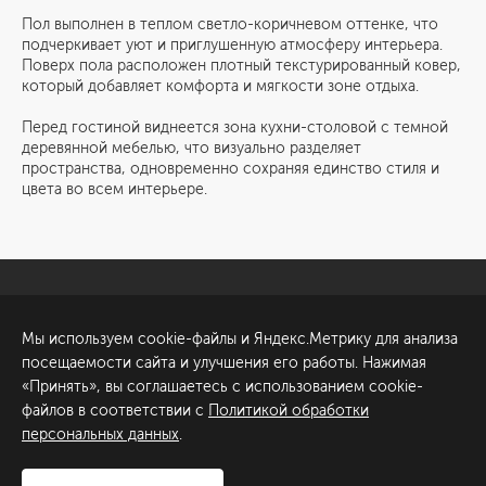
Пол выполнен в теплом светло-коричневом оттенке, что
подчеркивает уют и приглушенную атмосферу интерьера.
Поверх пола расположен плотный текстурированный ковер,
который добавляет комфорта и мягкости зоне отдыха.
Перед гостиной виднеется зона кухни-столовой с темной
деревянной мебелью, что визуально разделяет
пространства, одновременно сохраняя единство стиля и
цвета во всем интерьере.
Санкт-Петербург
Обсудить проект
Мы используем cookie-файлы и Яндекс.Метрику для анализа
ул. Академика Павлова, 6
посещаемости сайта и улучшения его работы. Нажимая
к1
«Принять», вы соглашаетесь с использованием cookie-
+7 (812) 200-95-55
файлов в соответствии с
Политикой обработки
персональных данных
.