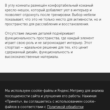
В углу комнаты размещён комфортабельный кожаный
кресло-мешок, который добавляет уют в интерьер и
позволяет отдохнуть после тренировки. Выбор мебели
показывает, что это не только место для активности, но и
пространство для расслабления и восстановления.
Отсутствие лишних деталей подчёркивает
функциональность пространства, где каждый элемент
играет свою роль и не загромождает интерьер. Этот
спортзал — идеальное решение для тех, кто ценит
сдержанный дизайн, функциональность и
высококачественные материалы.
Санкт-Петербург
Обсудить проект
Мы используем cookie-файлы и Яндекс.Метрику для анализа
ул. Академика Павлова, 6
посещаемости сайта и улучшения его работы. Нажимая
к1
«Принять», вы соглашаетесь с использованием cookie-
+7 (812) 200-95-55
файлов в соответствии с
Политикой обработки