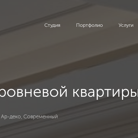
Студия
Портфолио
Услуги
ровневой квартиры
, Современный, 300
: Ар-деко, Современный