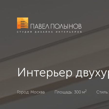
Интерьер двуху
2
Двухуровневая квартира в Москве, Москва, Ар-деко
Город: Москва
Площадь: 300 м
Стиль