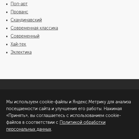
Поп-арт
Прованс
Скандинавский
Современная классика
Современный
Хай-тек
Эклектика
Санкт-Петербург
Обсудить проект
Мы используем cookie-файлы и Яндекс.Метрику для анализа
ул. Академика Павлова, 6
посещаемости сайта и улучшения его работы. Нажимая
к1
«Принять», вы соглашаетесь с использованием cookie-
+7 (812) 200-95-55
файлов в соответствии с
Политикой обработки
персональных данных
.