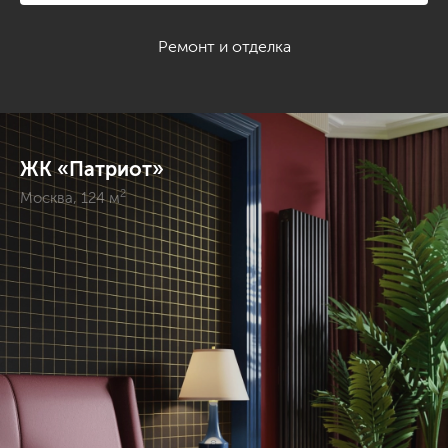
Ремонт и отделка
ЖК «Патриот»
2
ЖК «Патриот», Москва, Английская классика, 124
Москва, 124 м
28 фото