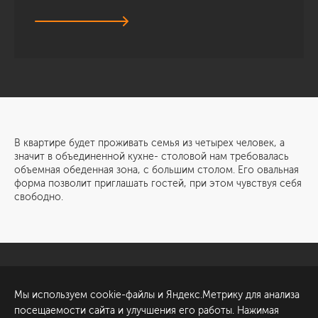
В квартире будет проживать семья из четырех человек, а
значит в объединенной кухне- столовой нам требовалась
объемная обеденная зона, с большим столом. Его овальная
форма позволит приглашать гостей, при этом чувствуя себя
свободно.
Санкт-Петербург
Обсудить проект
Мы используем cookie-файлы и Яндекс.Метрику для анализа
ул. Академика Павлова, 6
посещаемости сайта и улучшения его работы. Нажимая