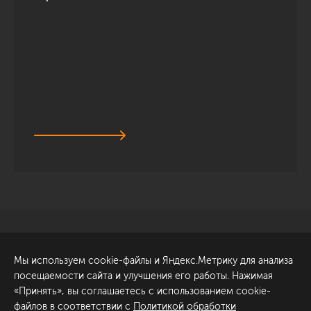
Санкт-Петербург
Обсудить проект
Мы используем cookie-файлы и Яндекс.Метрику для анализа
ул. Академика Павлова, 6
посещаемости сайта и улучшения его работы. Нажимая
к1
«Принять», вы соглашаетесь с использованием cookie-
+7 (812) 200-95-55
файлов в соответствии с
Политикой обработки