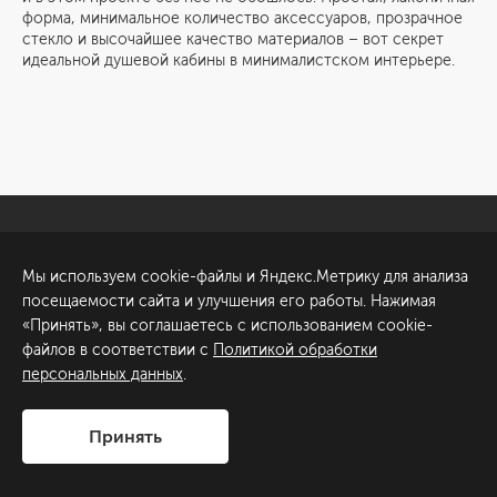
форма, минимальное количество аксессуаров, прозрачное
стекло и высочайшее качество материалов – вот секрет
идеальной душевой кабины в минималистском интерьере.
Санкт-Петербург
Обсудить проект
Мы используем cookie-файлы и Яндекс.Метрику для анализа
ул. Академика Павлова, 6
посещаемости сайта и улучшения его работы. Нажимая
к1
«Принять», вы соглашаетесь с использованием cookie-
+7 (812) 200-95-55
файлов в соответствии с
Политикой обработки
персональных данных
.
Сделано в
Принять