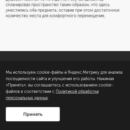
спланировал пространство таким образом, что здесь
уместились оба предмета, оставив при этом достаточное
количество места для комфортного перемещения.
Санкт-Петербург
Обсудить проект
Мы используем cookie-файлы и Яндекс.Метрику для анализа
ул. Академика Павлова, 6
посещаемости сайта и улучшения его работы. Нажимая
к1
«Принять», вы соглашаетесь с использованием cookie-
+7 (812) 200-95-55
файлов в соответствии с
Политикой обработки
персональных данных
.
Сделано в
Принять