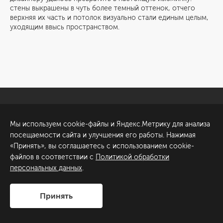
стены выкрашены в чуть более темный оттенок, отчего
верхняя их часть и потолок визуально стали единым целым,
уходящим ввысь пространством.
Санкт-Петербург
Обсудить проект
Мы используем cookie-файлы и Яндекс.Метрику для анализа
ул. Академика Павлова, 6
посещаемости сайта и улучшения его работы. Нажимая
к1
«Принять», вы соглашаетесь с использованием cookie-
+7 (812) 200-95-55
файлов в соответствии с
Политикой обработки
персональных данных
.
Сделано в
Принять