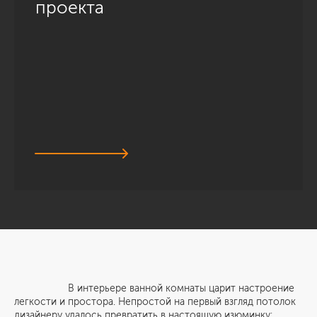
проекта
В интерьере ванной комнаты царит настроение
легкости и простора. Непростой на первый взгляд потолок
дизайнеру удалось превратить в настоящую изюминку: