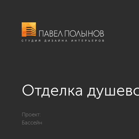
Отделка душев
Фото отделка душевой из проекта «Интерьер зоны б
Проект:
Бассейн