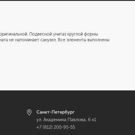
игинальной. Подвесной унитаз круглой формы
ната не напоминает санузел. Все элементы выполнены
Санкт-Петербург
ул. Академика Павлова, 6 к1
+7 (812) 200-95-55