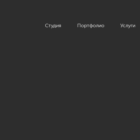
Студия
Портфолио
Услуги
дного дома в поселке «Лисий нос»»