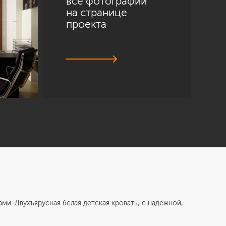
все фотографии
на странице
проекта
Двухъярусная белая детская кровать, с надежной,