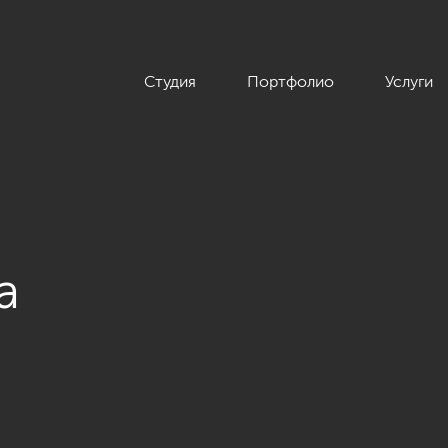
Студия
Портфолио
Услуги
а
а загородного дома в поселке «Лисий нос»»