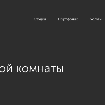
Студия
Портфолио
Услуги
кой комнаты
 интерьера загородного дома в поселке «Лисий нос»»