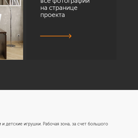
все фотографии
на странице
проекта
етские игрушки. Рабочая зона, за счет большого