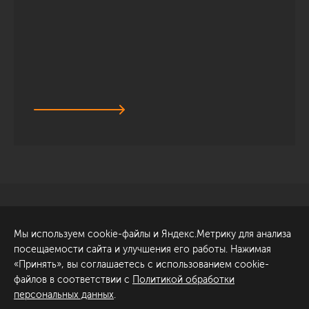
Санкт-Петербург
Обсудить проект
Мы используем cookie-файлы и Яндекс.Метрику для анализа
ул. Академика Павлова, 6
посещаемости сайта и улучшения его работы. Нажимая
к1
«Принять», вы соглашаетесь с использованием cookie-
+7 (812) 200-95-55
файлов в соответствии с
Политикой обработки
персональных данных
.