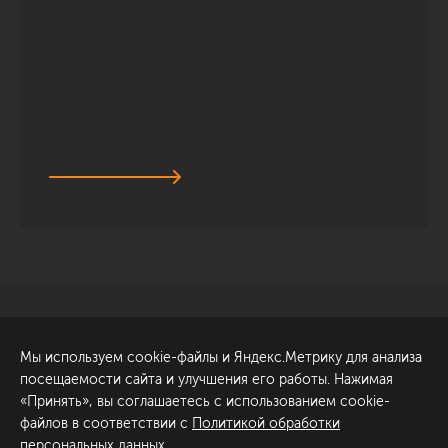
Санкт-Петербург
Обсудить проект
Мы используем cookie-файлы и Яндекс.Метрику для анализа
ул. Академика Павлова, 6
посещаемости сайта и улучшения его работы. Нажимая
к1
«Принять», вы соглашаетесь с использованием cookie-
+7 (812) 200-95-55
файлов в соответствии с
Политикой обработки
персональных данных
.