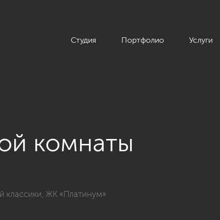
Студия
Портфолио
Услуги
кой комнаты
квартиры 74 кв.м. в стиле американской классики, ЖК «Плати
ой классики, ЖК «Платинум»