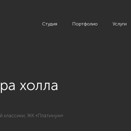
Студия
Портфолио
Услуги
ра холла
артиры 74 кв.м. в стиле американской классики, ЖК «Платину
ой классики, ЖК «Платинум»