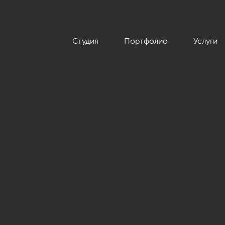
Студия
Портфолио
Услуги
тной квартиры 126 кв.м. в классическом стиле с винтажными 