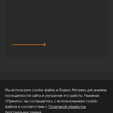
Санкт-Петербург
Обсудить проект
Мы используем cookie-файлы и Яндекс.Метрику для анализа
ул. Академика Павлова, 6
посещаемости сайта и улучшения его работы. Нажимая
к1
«Принять», вы соглашаетесь с использованием cookie-
+7 (812) 200-95-55
файлов в соответствии с
Политикой обработки
персональных данных
.