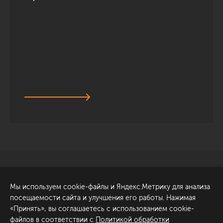
Санкт-Петербург
Обсудить проект
Мы используем cookie-файлы и Яндекс.Метрику для анализа
ул. Академика Павлова, 6
посещаемости сайта и улучшения его работы. Нажимая
к1
«Принять», вы соглашаетесь с использованием cookie-
+7 (812) 200-95-55
файлов в соответствии с
Политикой обработки