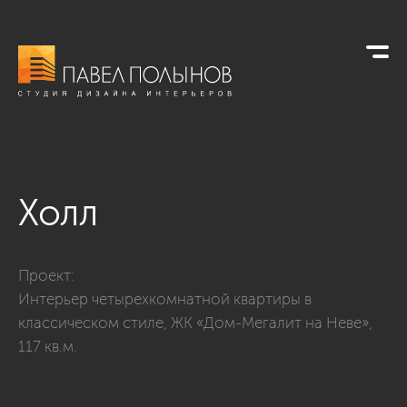
Холл
Фото холл из проекта «Интерьер четырехкомнатной квартир
Проект:
Интерьер четырехкомнатной квартиры в
классическом стиле, ЖК «Дом-Мегалит на Неве»,
117 кв.м.