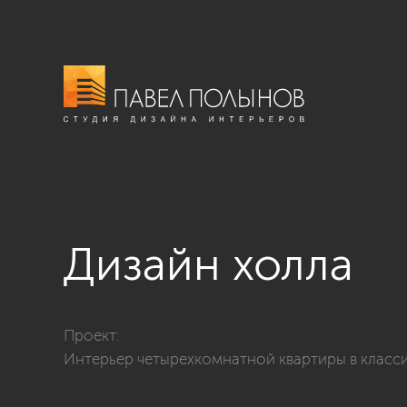
Дизайн холла
Фото дизайн холла из проекта «Интерьер четырехком
Проект:
Интерьер четырехкомнатной квартиры в классич