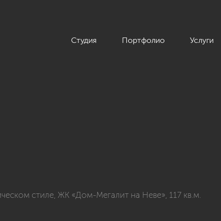
Студия
Портфолио
Услуги
натной квартиры в классическом стиле, ЖК «Дом-Мегалит на Н
еском стиле, ЖК «Дом-Мегалит на Неве», 117 кв.м.