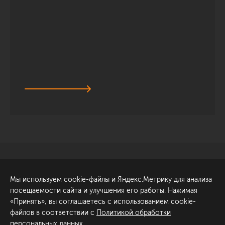
Санкт-Петербург
Обсудить проект
Мы используем cookie-файлы и Яндекс.Метрику для анализа
ул. Академика Павлова, 6
посещаемости сайта и улучшения его работы. Нажимая
к1
«Принять», вы соглашаетесь с использованием cookie-
+7 (812) 200-95-55
файлов в соответствии с
Политикой обработки
персональных данных
.