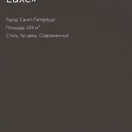
ЖК «Крестовский De Luxe», Санкт-Петербург, Ар-деко, Сов
Город: Санкт-Петербург
2
Площадь: 104 м
Стиль: Ар-деко, Современный