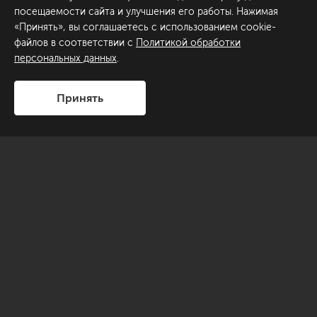
посещаемости сайта и улучшения его работы. Нажимая
«Принять», вы соглашаетесь с использованием cookie-
файлов в соответствии с
Политикой обработки
персональных данных
.
Принять
Эта квартира находится на Крестовском острове, в
одном из самых красивых его уголков – на берегу реки
Малой Невки, в окружении парковой зоны стадиона
«Динамо», тихих улиц и однородной застройки.
Заказчики проекта – семейная пара, которая
рассматривает объект как место для длительного
проживания.