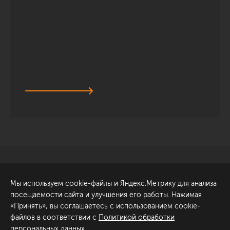
Санкт-Петербург
Обсудить проект
Мы используем cookie-файлы и Яндекс.Метрику для анализа
ул. Академика Павлова, 6
посещаемости сайта и улучшения его работы. Нажимая
к1
«Принять», вы соглашаетесь с использованием cookie-
+7 (812) 200-95-55
файлов в соответствии с
Политикой обработки
персональных данных
.