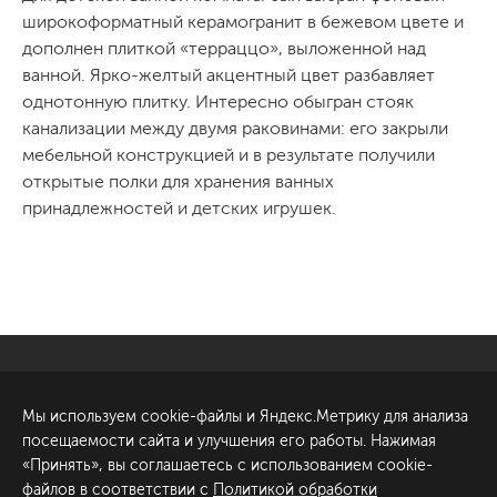
широкоформатный керамогранит в бежевом цвете и
дополнен плиткой «терраццо», выложенной над
ванной. Ярко-желтый акцентный цвет разбавляет
однотонную плитку. Интересно обыгран стояк
канализации между двумя раковинами: его закрыли
мебельной конструкцией и в результате получили
открытые полки для хранения ванных
принадлежностей и детских игрушек.
Санкт-Петербург
Обсудить проект
Мы используем cookie-файлы и Яндекс.Метрику для анализа
ул. Академика Павлова, 6
посещаемости сайта и улучшения его работы. Нажимая
к1
«Принять», вы соглашаетесь с использованием cookie-
+7 (812) 200-95-55
файлов в соответствии с
Политикой обработки