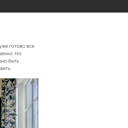
уже готово все
шенно. Но
жно быть
вить.