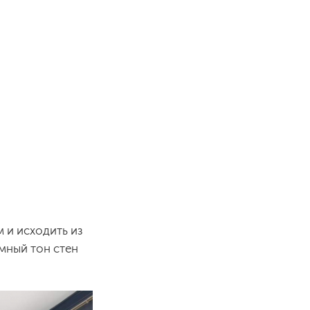
 и исходить из
емный тон стен