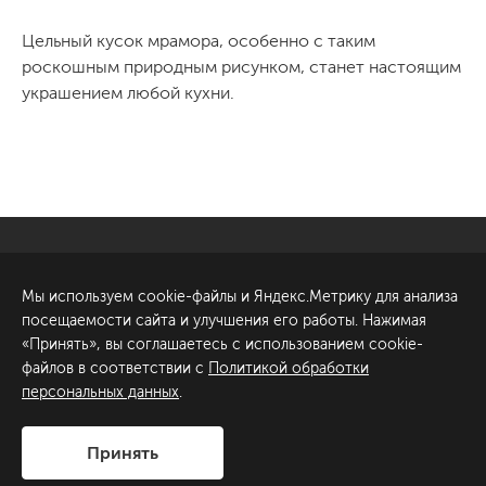
Цельный кусок мрамора, особенно с таким
роскошным природным рисунком, станет настоящим
украшением любой кухни.
Санкт-Петербург
Обсудить проект
Мы используем cookie-файлы и Яндекс.Метрику для анализа
ул. Академика Павлова, 6
посещаемости сайта и улучшения его работы. Нажимая
к1
«Принять», вы соглашаетесь с использованием cookie-
+7 (812) 200-95-55
файлов в соответствии с
Политикой обработки
персональных данных
.
Сделано в
Принять