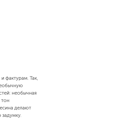
и фактурам. Так,
необычную
стей: необычная
 тон
весина делают
 задумку.