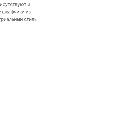
рисутствуют и
е шкафчики из
триальный стиль,