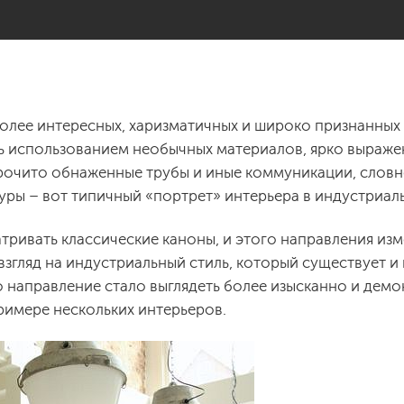
более интересных, харизматичных и широко признанных
ь использованием необычных материалов, ярко выражен
арочито обнаженные трубы и иные коммуникации, слов
туры – вот типичный «портрет» интерьера в индустриал
ривать классические каноны, и этого направления изм
взгляд на индустриальный стиль, который существует и
о направление стало выглядеть более изысканно и демок
примере нескольких интерьеров.