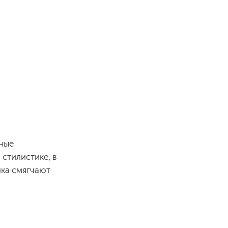
нные
стилистике, в
лка смягчают