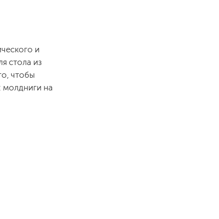
ического и
я стола из
го, чтобы
: молдниги на