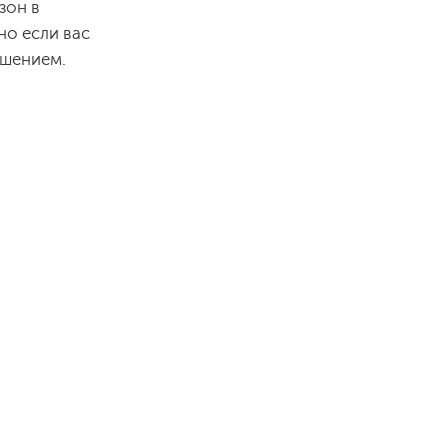
зон в
но если вас
ешением.