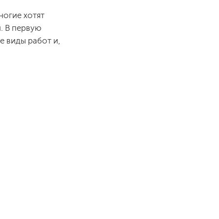
ногие хотят
. В первую
е виды работ и,