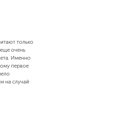
читают только
 еще очень
жета. Именно
тому первое
мело
м на случай