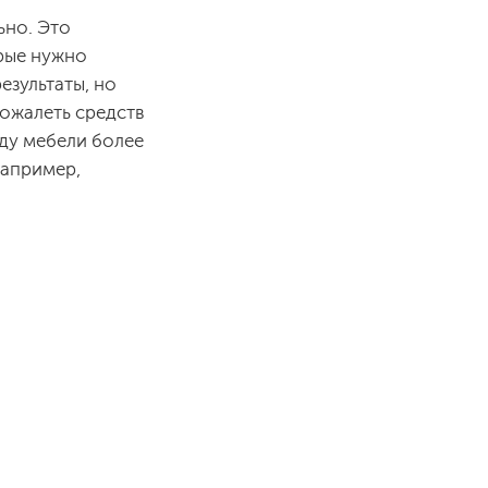
ьно. Это
орые нужно
езультаты, но
пожалеть средств
иду мебели более
например,