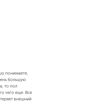
ошо понимаете,
очень большую
а, то пол
о чего еще. Все
отеряет внешний